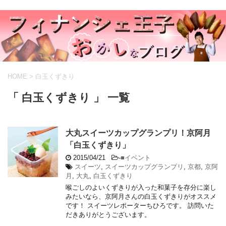
HOME
>
白玉くずきり
「 白玉くずきり 」 一覧
大丸スイーツカップグランプリ！京阿月
「白玉くずきり」
2015/04/21
-
■イベント
スイーツ
,
スイーツカップグランプリ
,
京都
,
京阿
月
,
大丸
,
白玉くずきり
喉ごしのよいくずきりが入った和菓子を存分に楽し
みたいなら、京阿月さんの白玉くずきりがオススメ
です！ スイーツレポーターちひろです。 訪問いた
だきありがとうございます。