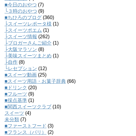
■今日のおやつ
(7)
└３時のおやつ
(9)
■ちひろのブログ
(360)
├スイーツレポータ様
(1)
├スイーツポエム
(1)
├スイーツ情報
(262)
├ブロガーさんご紹介
(1)
├大阪マラソン
(8)
├美味スイーツまとめ
(1)
├自作
(8)
└レセプション
(12)
■スイーツ動画
(25)
■スイーツ用語・お菓子辞典
(66)
■ドリンク
(20)
■フルーツ
(9)
■採点基準
(1)
■関西スイーツクラブ
(10)
スイーツ
(4)
未分類
(7)
■ファーストフード
(3)
■フランス（パリ）
(2)