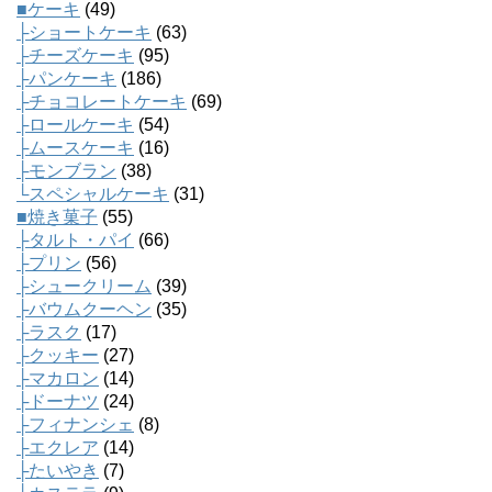
■ケーキ
(49)
├ショートケーキ
(63)
├チーズケーキ
(95)
├パンケーキ
(186)
├チョコレートケーキ
(69)
├ロールケーキ
(54)
├ムースケーキ
(16)
├モンブラン
(38)
└スペシャルケーキ
(31)
■焼き菓子
(55)
├タルト・パイ
(66)
├プリン
(56)
├シュークリーム
(39)
├バウムクーヘン
(35)
├ラスク
(17)
├クッキー
(27)
├マカロン
(14)
├ドーナツ
(24)
├フィナンシェ
(8)
├エクレア
(14)
├たいやき
(7)