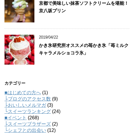
京都で美味しい抹茶ソフトクリームを堪能！
京八坂プリン
2019/04/22
かき氷研究所オススメの苺かき氷「苺ミルク
キャラメルショコラ氷」
カテゴリー
■はじめての方へ
(1)
├ブログのアクセス数
(9)
├おいしいメルマガ
(3)
└スイーツランキング
(24)
■イベント
(268)
├スイーツブラザーズ
(2)
└シェフとの出会い
(12)