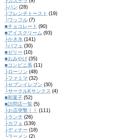
├カステラ
(9)
├パン
(28)
├フレンチトースト
(19)
└ワッフル
(7)
■チョコレート
(90)
■アイスクリーム
(93)
├かき氷
(141)
└パフェ
(30)
■ゼリー
(10)
■おみやげ
(35)
■コンビニ系
(11)
├ローソン
(48)
├ファミマ
(32)
├セブンイレブン
(30)
└サークルKサンクス
(4)
■和菓子
(52)
■訪問店一覧
(5)
├お店突撃！！
(111)
├ランチ
(26)
├カフェ
(139)
├ディナー
(18)
└ラーメン
(2)