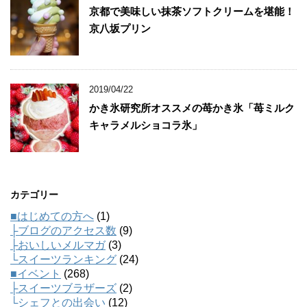
京都で美味しい抹茶ソフトクリームを堪能！
京八坂プリン
2019/04/22
かき氷研究所オススメの苺かき氷「苺ミルク
キャラメルショコラ氷」
カテゴリー
■はじめての方へ
(1)
├ブログのアクセス数
(9)
├おいしいメルマガ
(3)
└スイーツランキング
(24)
■イベント
(268)
├スイーツブラザーズ
(2)
└シェフとの出会い
(12)