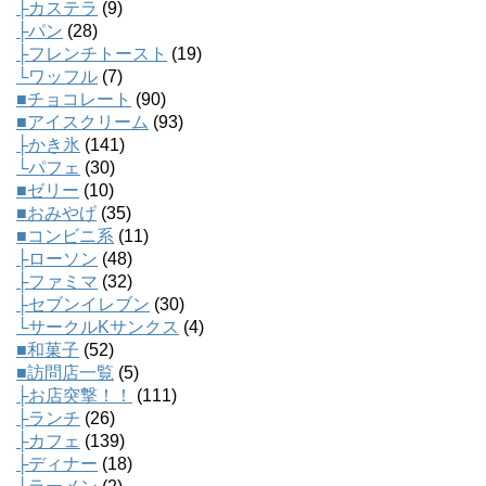
├カステラ
(9)
├パン
(28)
├フレンチトースト
(19)
└ワッフル
(7)
■チョコレート
(90)
■アイスクリーム
(93)
├かき氷
(141)
└パフェ
(30)
■ゼリー
(10)
■おみやげ
(35)
■コンビニ系
(11)
├ローソン
(48)
├ファミマ
(32)
├セブンイレブン
(30)
└サークルKサンクス
(4)
■和菓子
(52)
■訪問店一覧
(5)
├お店突撃！！
(111)
├ランチ
(26)
├カフェ
(139)
├ディナー
(18)