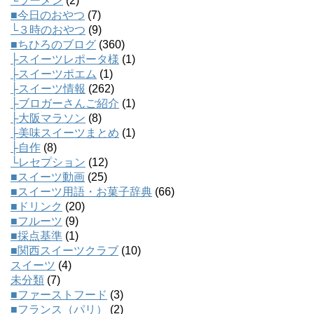
└ラーメン
(2)
■今日のおやつ
(7)
└３時のおやつ
(9)
■ちひろのブログ
(360)
├スイーツレポータ様
(1)
├スイーツポエム
(1)
├スイーツ情報
(262)
├ブロガーさんご紹介
(1)
├大阪マラソン
(8)
├美味スイーツまとめ
(1)
├自作
(8)
└レセプション
(12)
■スイーツ動画
(25)
■スイーツ用語・お菓子辞典
(66)
■ドリンク
(20)
■フルーツ
(9)
■採点基準
(1)
■関西スイーツクラブ
(10)
スイーツ
(4)
未分類
(7)
■ファーストフード
(3)
■フランス（パリ）
(2)