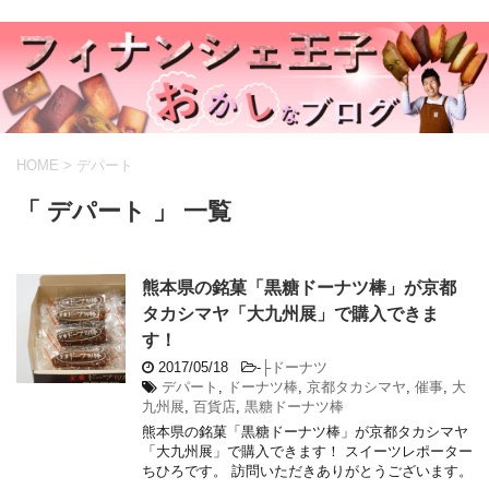
HOME
>
デパート
「 デパート 」 一覧
熊本県の銘菓「黒糖ドーナツ棒」が京都
タカシマヤ「大九州展」で購入できま
す！
2017/05/18
-
├ドーナツ
デパート
,
ドーナツ棒
,
京都タカシマヤ
,
催事
,
大
九州展
,
百貨店
,
黒糖ドーナツ棒
熊本県の銘菓「黒糖ドーナツ棒」が京都タカシマヤ
「大九州展」で購入できます！ スイーツレポーター
ちひろです。 訪問いただきありがとうございます。