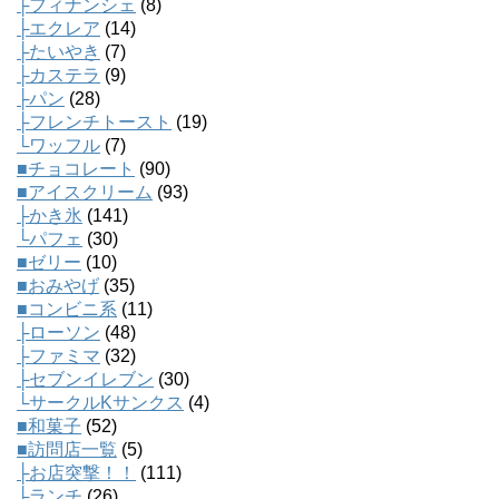
├フィナンシェ
(8)
├エクレア
(14)
├たいやき
(7)
├カステラ
(9)
├パン
(28)
├フレンチトースト
(19)
└ワッフル
(7)
■チョコレート
(90)
■アイスクリーム
(93)
├かき氷
(141)
└パフェ
(30)
■ゼリー
(10)
■おみやげ
(35)
■コンビニ系
(11)
├ローソン
(48)
├ファミマ
(32)
├セブンイレブン
(30)
└サークルKサンクス
(4)
■和菓子
(52)
■訪問店一覧
(5)
├お店突撃！！
(111)
├ランチ
(26)