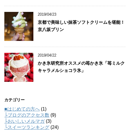
2019/04/23
京都で美味しい抹茶ソフトクリームを堪能！
京八坂プリン
2019/04/22
かき氷研究所オススメの苺かき氷「苺ミルク
キャラメルショコラ氷」
カテゴリー
■はじめての方へ
(1)
├ブログのアクセス数
(9)
├おいしいメルマガ
(3)
└スイーツランキング
(24)