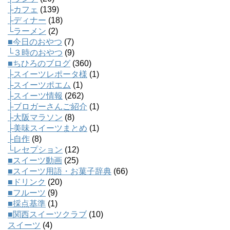
├カフェ
(139)
├ディナー
(18)
└ラーメン
(2)
■今日のおやつ
(7)
└３時のおやつ
(9)
■ちひろのブログ
(360)
├スイーツレポータ様
(1)
├スイーツポエム
(1)
├スイーツ情報
(262)
├ブロガーさんご紹介
(1)
├大阪マラソン
(8)
├美味スイーツまとめ
(1)
├自作
(8)
└レセプション
(12)
■スイーツ動画
(25)
■スイーツ用語・お菓子辞典
(66)
■ドリンク
(20)
■フルーツ
(9)
■採点基準
(1)
■関西スイーツクラブ
(10)
スイーツ
(4)