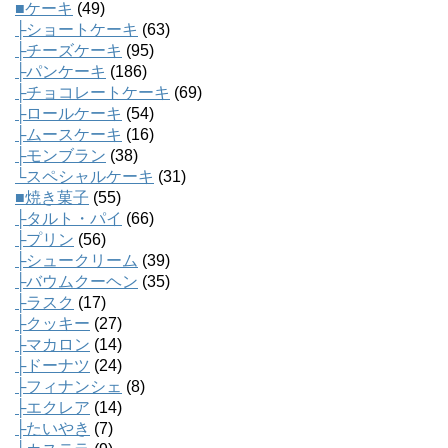
■ケーキ
(49)
├ショートケーキ
(63)
├チーズケーキ
(95)
├パンケーキ
(186)
├チョコレートケーキ
(69)
├ロールケーキ
(54)
├ムースケーキ
(16)
├モンブラン
(38)
└スペシャルケーキ
(31)
■焼き菓子
(55)
├タルト・パイ
(66)
├プリン
(56)
├シュークリーム
(39)
├バウムクーヘン
(35)
├ラスク
(17)
├クッキー
(27)
├マカロン
(14)
├ドーナツ
(24)
├フィナンシェ
(8)
├エクレア
(14)
├たいやき
(7)