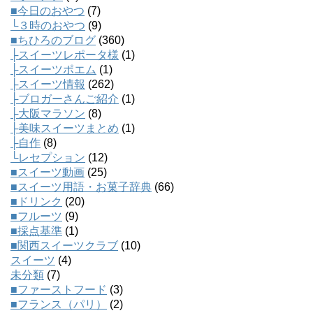
■今日のおやつ
(7)
└３時のおやつ
(9)
■ちひろのブログ
(360)
├スイーツレポータ様
(1)
├スイーツポエム
(1)
├スイーツ情報
(262)
├ブロガーさんご紹介
(1)
├大阪マラソン
(8)
├美味スイーツまとめ
(1)
├自作
(8)
└レセプション
(12)
■スイーツ動画
(25)
■スイーツ用語・お菓子辞典
(66)
■ドリンク
(20)
■フルーツ
(9)
■採点基準
(1)
■関西スイーツクラブ
(10)
スイーツ
(4)
未分類
(7)
■ファーストフード
(3)
■フランス（パリ）
(2)