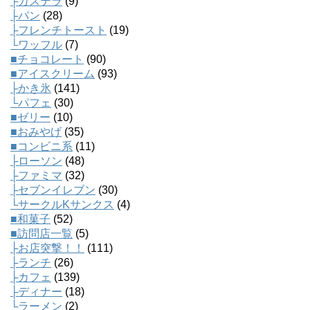
├カステラ
(9)
├パン
(28)
├フレンチトースト
(19)
└ワッフル
(7)
■チョコレート
(90)
■アイスクリーム
(93)
├かき氷
(141)
└パフェ
(30)
■ゼリー
(10)
■おみやげ
(35)
■コンビニ系
(11)
├ローソン
(48)
├ファミマ
(32)
├セブンイレブン
(30)
└サークルKサンクス
(4)
■和菓子
(52)
■訪問店一覧
(5)
├お店突撃！！
(111)
├ランチ
(26)
├カフェ
(139)
├ディナー
(18)
└ラーメン
(2)