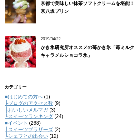
京都で美味しい抹茶ソフトクリームを堪能！
京八坂プリン
2019/04/22
かき氷研究所オススメの苺かき氷「苺ミルク
キャラメルショコラ氷」
カテゴリー
■はじめての方へ
(1)
├ブログのアクセス数
(9)
├おいしいメルマガ
(3)
└スイーツランキング
(24)
■イベント
(268)
├スイーツブラザーズ
(2)
└シェフとの出会い
(12)