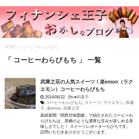
HOME
>
コーヒーわらびもち
「 コーヒーわらびもち 」 一覧
武庫之荘の人気スイーツ！楽emon（ラク
エモン）コーヒーわらびもち
2014/06/22
-
■和菓子
コーヒーわらびもち
,
スイーツ
,
ラクエモン
,
和菓
子
,
楽emon
,
武庫之荘
産経新聞「関西甘味図鑑」で紹介されたコーヒーわ
らびもちは、黒糖のような濃厚な甘みが楽しめる美
味しさでした！ スイーツレポーターちひろです。
訪問いただきありがとうございます。