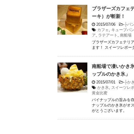
ブラザーズカフェ
ーキ）が斬新！
2015/07/06
-
├パ
カフェ
,
キューブパ
ア
,
ラテアート
,
南船場
ブラザーズカフェテリ
ます！ スイーツレポー
南船場で凄いかき
ップルのかき氷」
2015/07/01
-
├か
かき氷
,
スイーツレ
黄金比蜜
パイナップルの旨みを
ナップルのかき氷がオス
がとうございます。