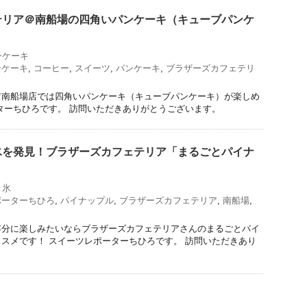
テリア＠南船場の四角いパンケーキ（キューブパンケ
ンケーキ
ンケーキ
,
コーヒー
,
スイーツ
,
パンケーキ
,
ブラザーズカフェテリ
ア南船場店では四角いパンケーキ（キューブパンケーキ）が楽しめ
ターちひろです。 訪問いただきありがとうございます。
氷を発見！ブラザーズカフェテリア「まるごとパイナ
き氷
ポーターちひろ
,
パイナップル
,
ブラザーズカフェテリア
,
南船場
,
存分に楽しみたいならブラザーズカフェテリアさんのまるごとパイ
スメです！ スイーツレポーターちひろです。 訪問いただきあり