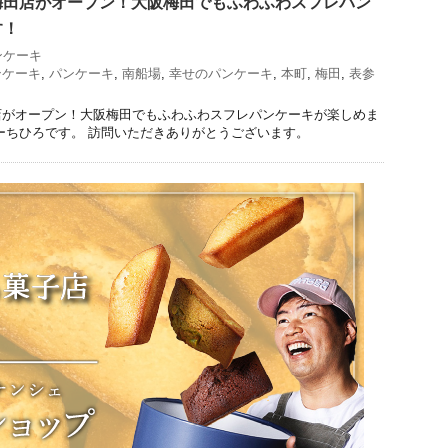
梅田店がオープン！大阪梅田でもふわふわスフレパン
す！
ンケーキ
ンケーキ
,
パンケーキ
,
南船場
,
幸せのパンケーキ
,
本町
,
梅田
,
表参
店がオープン！大阪梅田でもふわふわスフレパンケーキが楽しめま
ーちひろです。 訪問いただきありがとうございます。