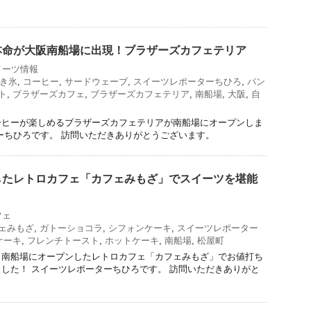
本命が大阪南船場に出現！ブラザーズカフェテリア
イーツ情報
き氷
,
コーヒー
,
サードウェーブ
,
スイーツレポーターちひろ
,
パン
ト
,
ブラザーズカフェ
,
ブラザーズカフェテリア
,
南船場
,
大阪
,
自
ーヒーが楽しめるブラザーズカフェテリアが南船場にオープンしま
ーちひろです。 訪問いただきありがとうございます。
したレトロカフェ「カフェみもざ」でスイーツを堪能
フェ
ェみもざ
,
ガトーショコラ
,
シフォンケーキ
,
スイーツレポーター
ケーキ
,
フレンチトースト
,
ホットケーキ
,
南船場
,
松屋町
！南船場にオープンしたレトロカフェ「カフェみもざ」でお値打ち
した！ スイーツレポーターちひろです。 訪問いただきありがと