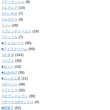
├フィナンシェ
(8)
├エクレア
(14)
├たいやき
(7)
├カステラ
(9)
├パン
(28)
├フレンチトースト
(19)
└ワッフル
(7)
■チョコレート
(90)
■アイスクリーム
(93)
├かき氷
(141)
└パフェ
(30)
■ゼリー
(10)
■おみやげ
(35)
■コンビニ系
(11)
├ローソン
(48)
├ファミマ
(32)
├セブンイレブン
(30)
└サークルKサンクス
(4)
■和菓子
(52)