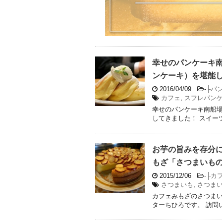
幸せのパンケーキ
ンケーキ）を堪能
2016/04/09
-
├パ
カフェ
,
スフレパン
幸せのパンケーキ南船
してきました！ スイー
お芋の旨みを存分
もざ「さつまいも
2015/12/06
-
├カ
さつまいも
,
さつま
カフェみもざのさつまい
ターちひろです。 訪問