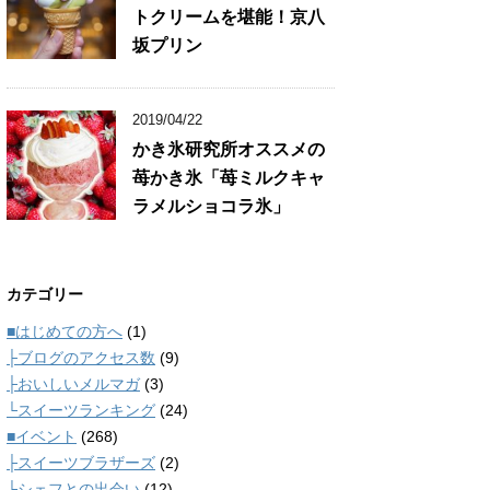
トクリームを堪能！京八
坂プリン
2019/04/22
かき氷研究所オススメの
苺かき氷「苺ミルクキャ
ラメルショコラ氷」
カテゴリー
■はじめての方へ
(1)
├ブログのアクセス数
(9)
├おいしいメルマガ
(3)
└スイーツランキング
(24)
■イベント
(268)
├スイーツブラザーズ
(2)
└シェフとの出会い
(12)