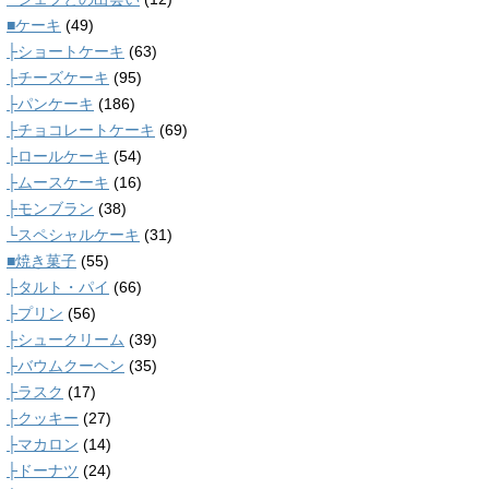
■ケーキ
(49)
├ショートケーキ
(63)
├チーズケーキ
(95)
├パンケーキ
(186)
├チョコレートケーキ
(69)
├ロールケーキ
(54)
├ムースケーキ
(16)
├モンブラン
(38)
└スペシャルケーキ
(31)
■焼き菓子
(55)
├タルト・パイ
(66)
├プリン
(56)
├シュークリーム
(39)
├バウムクーヘン
(35)
├ラスク
(17)
├クッキー
(27)
├マカロン
(14)
├ドーナツ
(24)