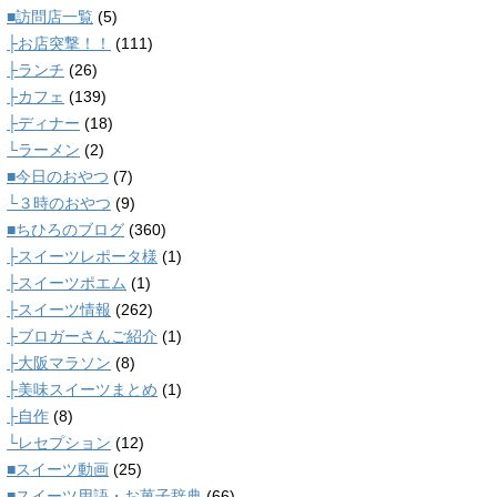
■訪問店一覧
(5)
├お店突撃！！
(111)
├ランチ
(26)
├カフェ
(139)
├ディナー
(18)
└ラーメン
(2)
■今日のおやつ
(7)
└３時のおやつ
(9)
■ちひろのブログ
(360)
├スイーツレポータ様
(1)
├スイーツポエム
(1)
├スイーツ情報
(262)
├ブロガーさんご紹介
(1)
├大阪マラソン
(8)
├美味スイーツまとめ
(1)
├自作
(8)
└レセプション
(12)
■スイーツ動画
(25)
■スイーツ用語・お菓子辞典
(66)