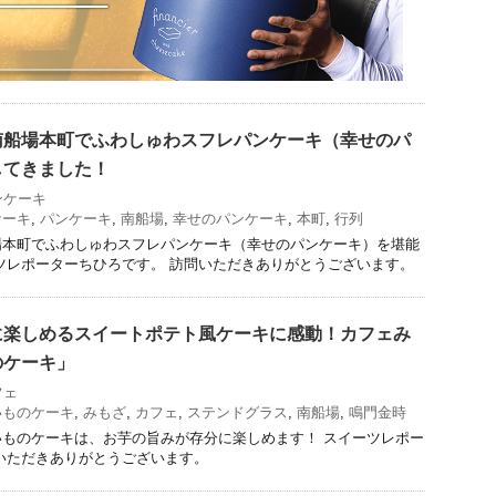
南船場本町でふわしゅわスフレパンケーキ（幸せのパ
してきました！
ンケーキ
ケーキ
,
パンケーキ
,
南船場
,
幸せのパンケーキ
,
本町
,
行列
場本町でふわしゅわスフレパンケーキ（幸せのパンケーキ）を堪能
ツレポーターちひろです。 訪問いただきありがとうございます。
に楽しめるスイートポテト風ケーキに感動！カフェみ
のケーキ」
フェ
いものケーキ
,
みもざ
,
カフェ
,
ステンドグラス
,
南船場
,
鳴門金時
ものケーキは、お芋の旨みが存分に楽しめます！ スイーツレポー
いただきありがとうございます。