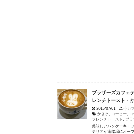
ブラザーズカフェ
レンチトースト・
2015/07/01
-
├カ
かき氷
,
コーヒー
,
コ
フレンチトースト
,
ブラ
美味しいパンケーキ・
テリアが南船場にオープ