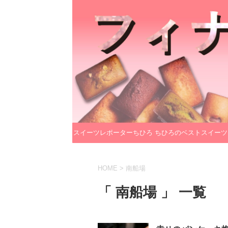
スイーツレポーターちひろ
ちひろのベストスイーツ
のプロフィール
レクション
HOME
>
南船場
「 南船場 」 一覧