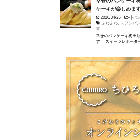
幸せのパンケーキ
ケーキが楽しめま
2016/04/25
-
├パ
ふわふわ
,
スフレパ
道
幸せのパンケーキ梅田
す！ スイーツレポータ