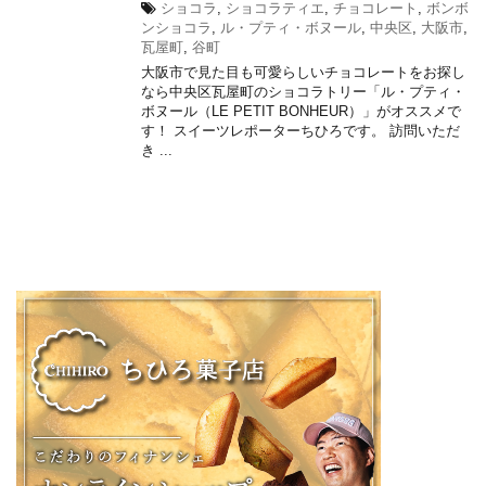
ショコラ
,
ショコラティエ
,
チョコレート
,
ボンボ
ンショコラ
,
ル・プティ・ボヌール
,
中央区
,
大阪市
,
瓦屋町
,
谷町
大阪市で見た目も可愛らしいチョコレートをお探し
なら中央区瓦屋町のショコラトリー「ル・プティ・
ボヌール（LE PETIT BONHEUR）」がオススメで
す！ スイーツレポーターちひろです。 訪問いただ
き ...