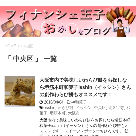
HOME
>
中央区
「 中央区 」 一覧
大阪市内で美味しいわらび餅をお探しな
ら堺筋本町和菓子isshin（イッシン）さん
の創作わらび餅もオススメです！
2016/04/04
-
■和菓子
isshin
,
わらび餅
,
イッシン
,
中央区
,
北久宝寺
,
和
菓子
,
堺筋本町
,
大阪市
大阪市内で美味しいわらび餅をお探しなら堺筋本町
和菓子isshin（イッシン）さんの創作わらび餅もオ
ススメです！ スイーツレポーターちひろです。 訪