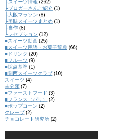
├スイーツ情報
(262)
├ブロガーさんご紹介
(1)
├大阪マラソン
(8)
├美味スイーツまとめ
(1)
├自作
(8)
└レセプション
(12)
■スイーツ動画
(25)
■スイーツ用語・お菓子辞典
(66)
■ドリンク
(20)
■フルーツ
(9)
■採点基準
(1)
■関西スイーツクラブ
(10)
スイーツ
(4)
未分類
(7)
■ファーストフード
(3)
■フランス（パリ）
(2)
■ポップコーン
(2)
クレープ
(2)
チョコレート研究所
(2)