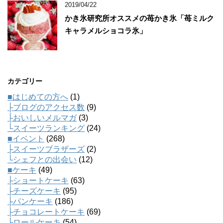
2019/04/22
かき氷研究所オススメの苺かき氷「苺ミルク
キャラメルショコラ氷」
カテゴリー
■はじめての方へ
(1)
├ブログのアクセス数
(9)
├おいしいメルマガ
(3)
└スイーツランキング
(24)
■イベント
(268)
├スイーツブラザーズ
(2)
└シェフとの出会い
(12)
■ケーキ
(49)
├ショートケーキ
(63)
├チーズケーキ
(95)
├パンケーキ
(186)
├チョコレートケーキ
(69)
├ロールケーキ
(54)