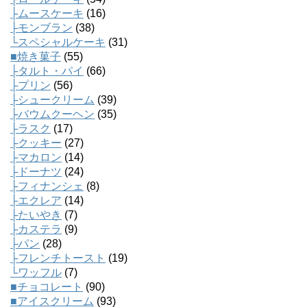
├ムースケーキ
(16)
├モンブラン
(38)
└スペシャルケーキ
(31)
■焼き菓子
(55)
├タルト・パイ
(66)
├プリン
(56)
├シュークリーム
(39)
├バウムクーヘン
(35)
├ラスク
(17)
├クッキー
(27)
├マカロン
(14)
├ドーナツ
(24)
├フィナンシェ
(8)
├エクレア
(14)
├たいやき
(7)
├カステラ
(9)
├パン
(28)
├フレンチトースト
(19)
└ワッフル
(7)
■チョコレート
(90)
■アイスクリーム
(93)