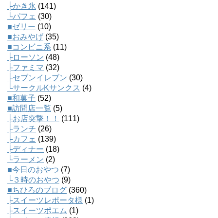
├かき氷
(141)
└パフェ
(30)
■ゼリー
(10)
■おみやげ
(35)
■コンビニ系
(11)
├ローソン
(48)
├ファミマ
(32)
├セブンイレブン
(30)
└サークルKサンクス
(4)
■和菓子
(52)
■訪問店一覧
(5)
├お店突撃！！
(111)
├ランチ
(26)
├カフェ
(139)
├ディナー
(18)
└ラーメン
(2)
■今日のおやつ
(7)
└３時のおやつ
(9)
■ちひろのブログ
(360)
├スイーツレポータ様
(1)
├スイーツポエム
(1)