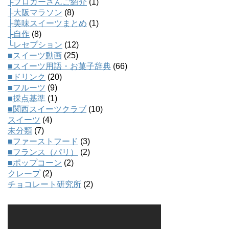
├ブロガーさんご紹介
(1)
├大阪マラソン
(8)
├美味スイーツまとめ
(1)
├自作
(8)
└レセプション
(12)
■スイーツ動画
(25)
■スイーツ用語・お菓子辞典
(66)
■ドリンク
(20)
■フルーツ
(9)
■採点基準
(1)
■関西スイーツクラブ
(10)
スイーツ
(4)
未分類
(7)
■ファーストフード
(3)
■フランス（パリ）
(2)
■ポップコーン
(2)
クレープ
(2)
チョコレート研究所
(2)