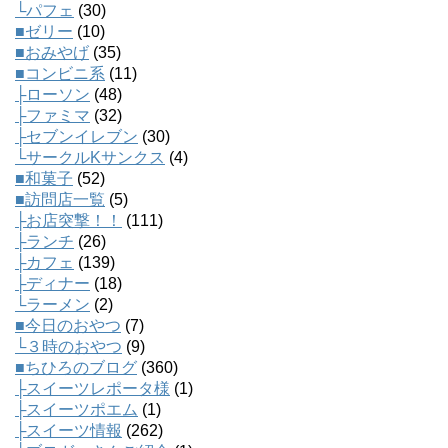
└パフェ
(30)
■ゼリー
(10)
■おみやげ
(35)
■コンビニ系
(11)
├ローソン
(48)
├ファミマ
(32)
├セブンイレブン
(30)
└サークルKサンクス
(4)
■和菓子
(52)
■訪問店一覧
(5)
├お店突撃！！
(111)
├ランチ
(26)
├カフェ
(139)
├ディナー
(18)
└ラーメン
(2)
■今日のおやつ
(7)
└３時のおやつ
(9)
■ちひろのブログ
(360)
├スイーツレポータ様
(1)
├スイーツポエム
(1)
├スイーツ情報
(262)