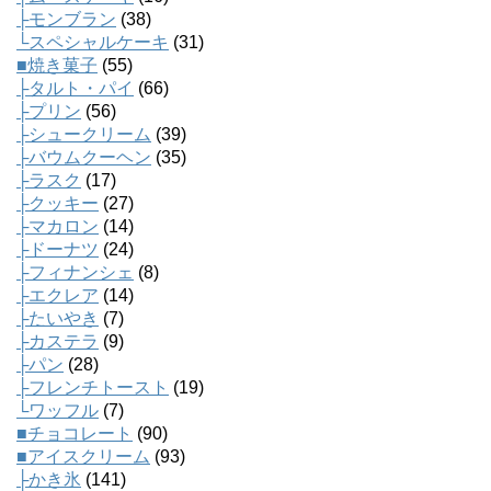
├モンブラン
(38)
└スペシャルケーキ
(31)
■焼き菓子
(55)
├タルト・パイ
(66)
├プリン
(56)
├シュークリーム
(39)
├バウムクーヘン
(35)
├ラスク
(17)
├クッキー
(27)
├マカロン
(14)
├ドーナツ
(24)
├フィナンシェ
(8)
├エクレア
(14)
├たいやき
(7)
├カステラ
(9)
├パン
(28)
├フレンチトースト
(19)
└ワッフル
(7)
■チョコレート
(90)
■アイスクリーム
(93)
├かき氷
(141)